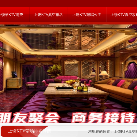
上饶荤KTV消费
上饶KTV真空排名
上饶KTV陪唱公主
上饶KTV真空攻
上饶KTV荤场排名详情
您现在的位置：
上饶KTV真