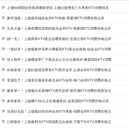
上饶ktv陪唱女价格表哪家便宜-上饶比较便宜三大商务KTV消费排名
豪华顶级！上饶最高端的会所KTV体验-香蜜湖KTV消费价格点评
生意火爆！上饶有哪些高档的娱乐会所KTV-香蜜湖KTV消费价格点评
独一无二！上饶商务KTV夜总会哪里最好-宏鼎公馆KTV消费价格点评
一致好评！上饶最豪华高档小费最高KTV夜总会体验-铂金会KTV消费
佳人相伴！上饶哪家荤厂子夜总会公主出台服务好-豪庭国际KTV消费
价格靠谱！上饶比较便宜商务KTV真空会所-云鼎会所KTV消费价格点
资源给力！上饶美女最多的夜总会KTV会所-钱门会所KTV消费价格点
服务第一！上饶最出名最嗨KTV真空会所-新外滩KTV消费价格真实点
多种多样！上饶哪个ktv公主好看服务好-金英国际KTV消费价格点评
洽谈好去处！上饶最好的休闲会所KTV体验-伯爵会所KTV消费价格点
口碑最好！上饶最档次KTV高端夜总会体验-万紫千红KTV消费价格点