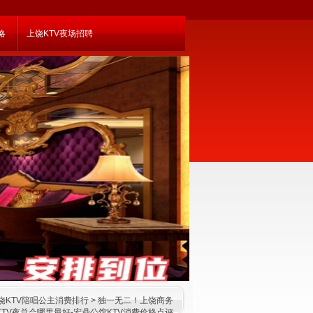
略
上饶KTV夜场招聘
饶KTV陪唱公主消费排行
> 独一无二！上饶商务
KTV夜总会哪里最好-宏鼎公馆KTV消费价格点评