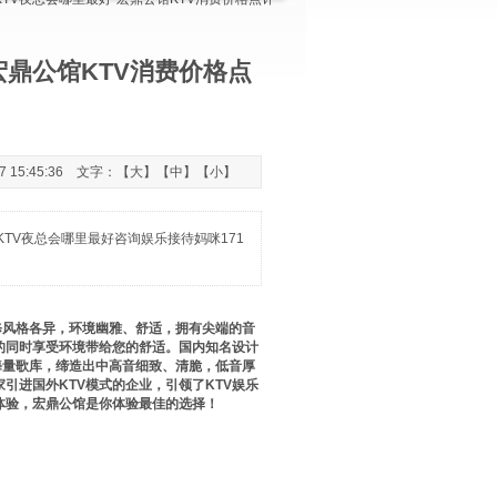
宏鼎公馆KTV消费价格点
 15:45:36 文字：【
大
】【
中
】【
小
】
TV夜总会哪里最好咨询娱乐接待妈咪171
修风格各异，环境幽雅、舒适，拥有尖端的音
的同时享受环境带给您的舒适。国内知名设计
海量歌库，缔造出中高音细致、清脆，低音厚
引进国外KTV模式的企业，引领了KTV娱乐
V体验，宏鼎公馆是你体验最佳的选择！