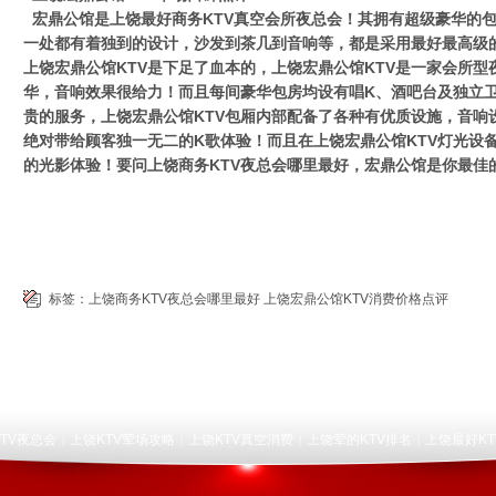
宏鼎公馆是上饶最好商务KTV真空会所夜总会！其拥有超级豪华的
一处都有着独到的设计，沙发到茶几到音响等，都是采用最好最高级
上饶宏鼎公馆KTV是下足了血本的，上饶宏鼎公馆KTV是一家会所
华，音响效果很给力！而且每间豪华包房均设有唱K、酒吧台及独立卫
贵的服务，上饶宏鼎公馆KTV包厢内部配备了各种有优质设施，音响
绝对带给顾客独一无二的K歌体验！而且在上饶宏鼎公馆KTV灯光设
的光影体验！要问上饶商务KTV夜总会哪里最好，宏鼎公馆是你最佳
标签：
上饶商务KTV夜总会哪里最好
上饶宏鼎公馆KTV消费价格点评
TV夜总会
上饶KTV荤场攻略
上饶KTV真空消费
上饶荤的KTV排名
上饶最好KT
|
|
|
|