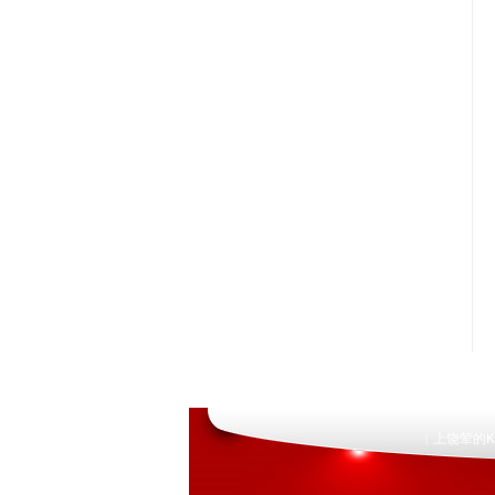
上饶荤的K
|