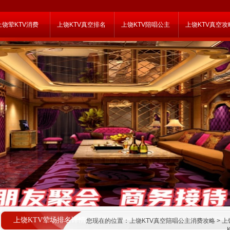
上饶荤KTV消费
上饶KTV真空排名
上饶KTV陪唱公主
上饶KTV真空攻
上饶KTV荤场排名详情
您现在的位置：
上饶KTV真空陪唱公主消费攻略
>
上