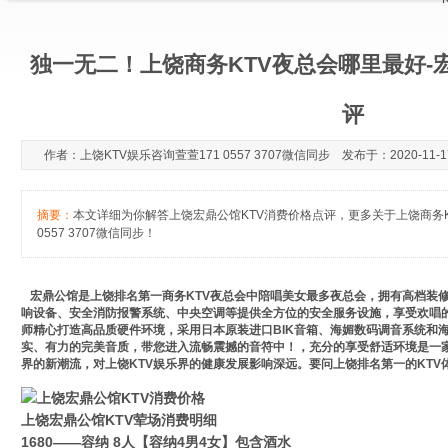
独一无二！上饶商务KTV夜总会哪里最好-
评
作者：上饶KTV娱乐咨询萱萱171 0557 3707微信同步 发布于：2020-11-17
摘要：
本文详细为你解答上饶宏鼎公馆KTV消费价格点评，更多关于上饶商务K
0557 3707微信同步！
宏鼎公馆是上饶排名第一商务KTV夜总会中陪唱美女最多夜总会，拥有高档装
响设备、安全消防报警系统、中央空调等提供全方位的安全服务设施，享受欢唱
师精心打造高品质硬件环境，采用日本原装进口BIK音箱、海媚数码调音系统和
实、有力的完美音质，带您进入流畅震撼的音符中！，充分的享受舒适环境是一家
界的新潮流，对上饶KTV娱乐界的健康发展影响深远。要问上饶排名第一的KT
上饶宏鼎公馆KTV荤场消费明细
1680——容纳 8人【容纳4男4女】包含酒水