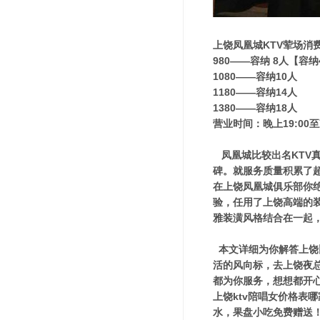
上饶凤凰城KTV荤场消
980——容纳 8人【容
1080——容纳10人
1180——容纳14人
1380——容纳18人
营业时间：晚上19:00至
凤凰城比较出名KTV
碑。就服务质量积累了
在上饶凤凰城俱乐部你
验，任用了上饶高端的
雅装潢风格结合在一起
本文详细为你解答上饶比
活的风向标，去上饶夜
都为你服务，想想都开心！
上饶ktv陪唱女价格表
水，果盘小吃免费赠送