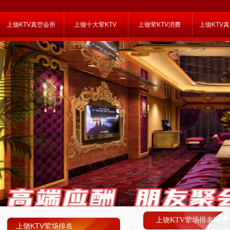
上饶KTV真空会所
上饶十大荤KTV
上饶荤KTV消费
上饶KTV
上饶KTV荤场排名详情
上饶KTV荤场排名