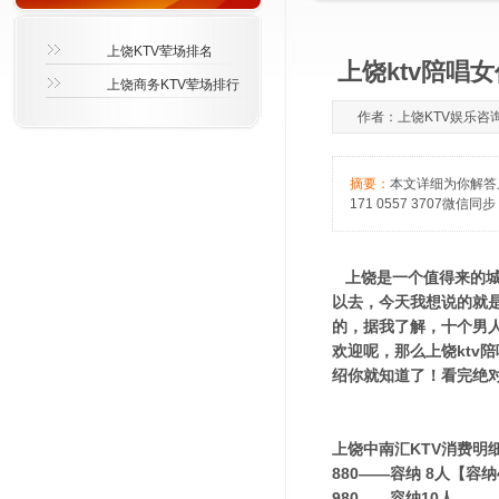
上饶KTV荤场排名
上饶ktv陪唱
上饶商务KTV荤场排行
作者：上饶KTV娱乐咨询萱萱
摘要：
本文详细为你解答
171 0557 3707微信同
上饶是一个值得来的城
以去，今天我想说的就
的，据我了解，十个男
欢迎呢，那么上饶ktv
绍你就知道了！看完绝
上饶中南汇KTV消费明
880——容纳 8人【容
980——容纳10人