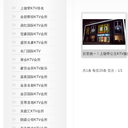
上饶荤KTV排名
金碧辉煌KTV会所
鼎红国际KTV会所
玺豪国际KTV会所
盛世名豪KTV会所
名门国际KTV
百里挑一！上饶带公主KTV服
唐会KTV会所
豪宫会所KTV娱乐
共1条 每页20条 页次：1/1
嘉夜国际KTV会所
金皇名都KTV会所
金莎国际KTV会所
至尊首领KTV会所
东庭汇KTV会所
朗庭公馆KTV会所