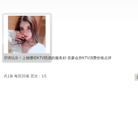
尽情玩乐！上饶哪些KTV陪酒的服务好-音豪会所KTV消费价格点评
共1条 每页20条 页次：1/1