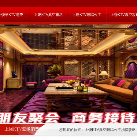
上饶荤KTV消费
上饶KTV真空排名
上饶KTV陪唱公主
上饶KTV真空攻
上饶KTV荤场消费明细
您现在的位置：
上饶KTV真空陪唱公主消费攻略