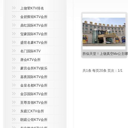
上饶荤KTV排名
金碧辉煌KTV会所
鼎红国际KTV会所
玺豪国际KTV会所
盛世名豪KTV会所
名门国际KTV
胜似天堂！上饶真空ktv公主
唐会KTV会所
豪宫会所KTV娱乐
共1条 每页20条 页次：1/1
嘉夜国际KTV会所
金皇名都KTV会所
金莎国际KTV会所
至尊首领KTV会所
东庭汇KTV会所
朗庭公馆KTV会所