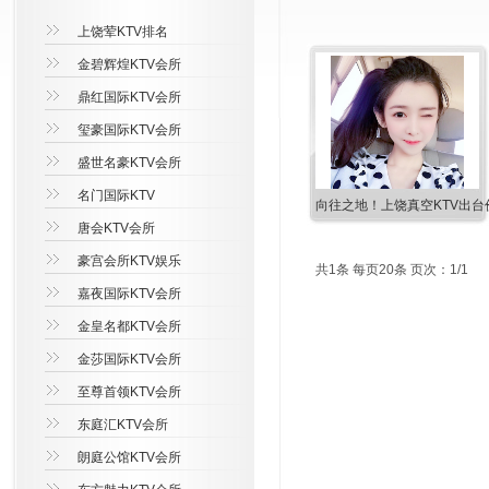
上饶荤KTV排名
金碧辉煌KTV会所
鼎红国际KTV会所
玺豪国际KTV会所
盛世名豪KTV会所
名门国际KTV
向往之地！上饶真空KTV出台
唐会KTV会所
豪宫会所KTV娱乐
共1条 每页20条 页次：1/1
嘉夜国际KTV会所
金皇名都KTV会所
金莎国际KTV会所
至尊首领KTV会所
东庭汇KTV会所
朗庭公馆KTV会所