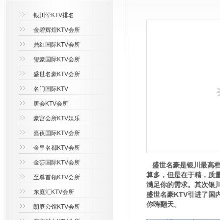
银川荤KTV排名
金碧辉煌KTV会所
鼎红国际KTV会所
玺豪国际KTV会所
盛世名豪KTV会所
名门国际KTV
唐会KTV会所
豪宫会所KTV娱乐
嘉夜国际KTV会所
金皇名都KTV会所
金莎国际KTV会所
盛世名豪是银川最高档
算多，但是在于精，质
至尊首领KTV会所
满足你的需求。其次银
东庭汇KTV会所
盛世名豪KTV引进了
你嗨翻天。
朗庭公馆KTV会所