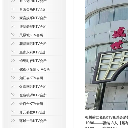
东方魅力KTV会所
音豪会所KTV会所
豪宫娱乐KTV会所
盛源豪庭KTV会所
凤凰城KTV会所
花都国际KTV会所
皇家永利KTV会所
锦绣时代KTV会所
铭都俱乐部KTV会所
如江会KTV会所
银都国际KTV会所
金色桃源KTV会所
金百合KTV会所
开元盛世KTV会所
银川盛世名豪KTV夜总会消
环球一号KTV会所
1080——容纳 8人【