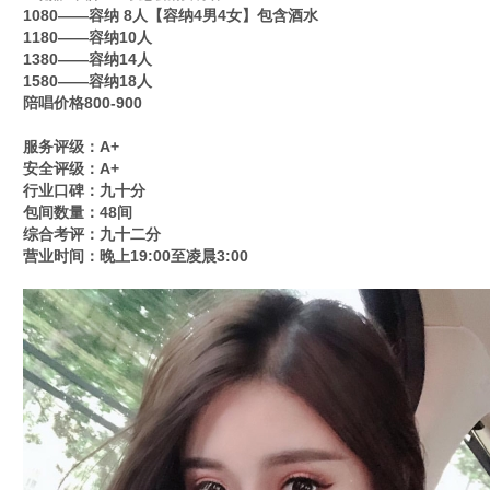
1080——容纳 8人【容纳4男4女】包含酒水
1180——容纳10人
1380——容纳14人
1580——容纳18人
陪唱价格800-900
服务评级：A+
安全评级：A+
行业口碑：九十分
包间数量：48间
综合考评：九十二分
营业时间：晚上19:00至凌晨3:00