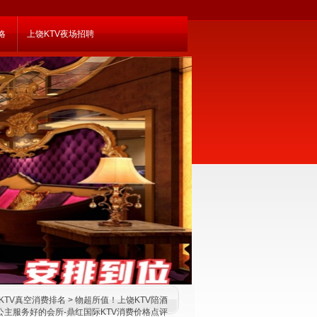
略
上饶KTV夜场招聘
KTV真空消费排名
> 物超所值！上饶KTV陪酒
公主服务好的会所-鼎红国际KTV消费价格点评