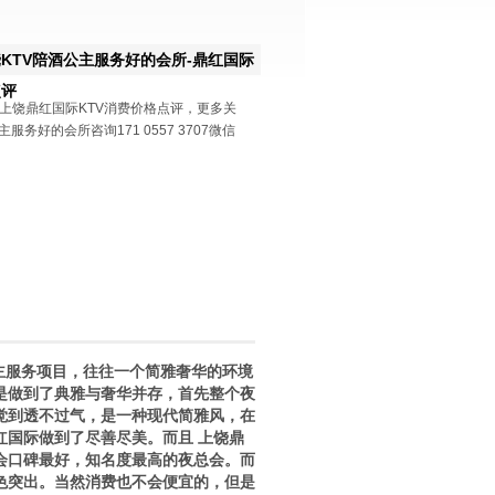
KTV陪酒公主服务好的会所-鼎红国际
点评
上饶鼎红国际KTV消费价格点评，更多关
服务好的会所咨询171 0557 3707微信
主服务项目，往往一个简雅奢华的环境
是做到了典雅与奢华并存，首先整个夜
觉到透不过气，是一种现代简雅风，在
红国际做到了尽善尽美。而且 上饶鼎
会口碑最好，知名度最高的夜总会。而
色突出。当然消费也不会便宜的，但是