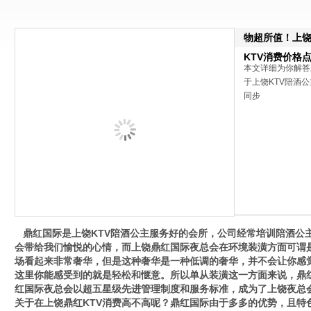
物超所值！上饶
KTV消费价格
本文详细为你解答
于上饶KTV陪酒公主
同步
鼎红国际是上饶KTV陪酒公主服务好的会所，公司经常培训陪酒公
会带给我们愉悦的心情，而上饶鼎红国际夜总会在环境装潢方面可谓
场看起来非常奢华，但是这种奢华是一种低调的奢华，并不会让你感
这里你能感受到的就是轻松和惬意。所以单从装潢这一方面来说，鼎
红国际夜总会以超五星级先进管理制度和服务标准，成为了上饶夜总
关于在上饶鼎红KTV消费高不高呢？鼎红国际由于多多的优势，且特