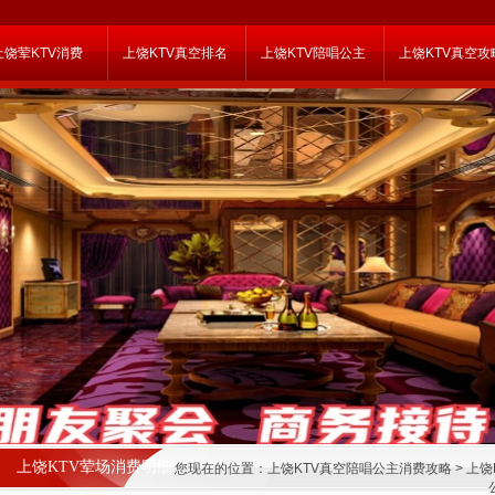
上饶荤KTV消费
上饶KTV真空排名
上饶KTV陪唱公主
上饶KTV真空攻
上饶KTV荤场消费明细
您现在的位置：
上饶KTV真空陪唱公主消费攻略
>
上饶