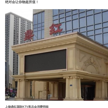
绝对会让你物超所值！
上饶鼎红国际KTV夜总会消费明细